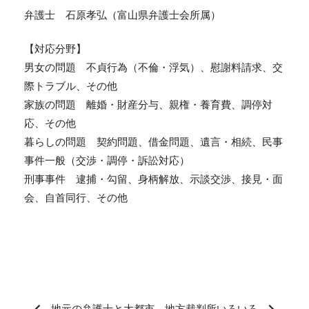
弁護士 石原孝弘（富山県弁護士会所属）
【対応分野】
男女の問題 不貞行為（不倫・浮気）、慰謝料請求、交
際トラブル、その他
家族の問題 離婚・財産分与、親権・養育費、調停対
応、その他
暮らしの問題 契約問題、借金問題、遺言・相続、民事
事件一般（交渉・調停・訴訟対応）
刑事事件 逮捕・勾留、身柄解放、示談交渉、接見・面
会、自首同行、その他
地元の弁護士と大都市
地方裁判所いろいろ