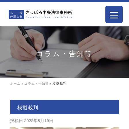
コラム・告知等
ホーム
>
コラム・告知等
>
模擬裁判
模擬裁判
投稿日
2022年8月19日