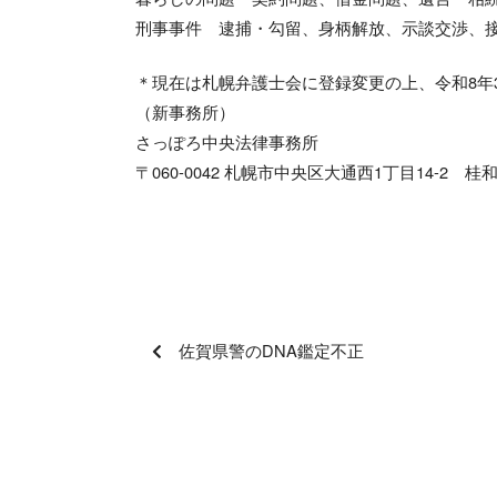
刑事事件 逮捕・勾留、身柄解放、示談交渉、
＊現在は札幌弁護士会に登録変更の上、令和8年
（新事務所）
さっぽろ中央法律事務所
〒060-0042 札幌市中央区大通西1丁目14-2 桂
佐賀県警のDNA鑑定不正